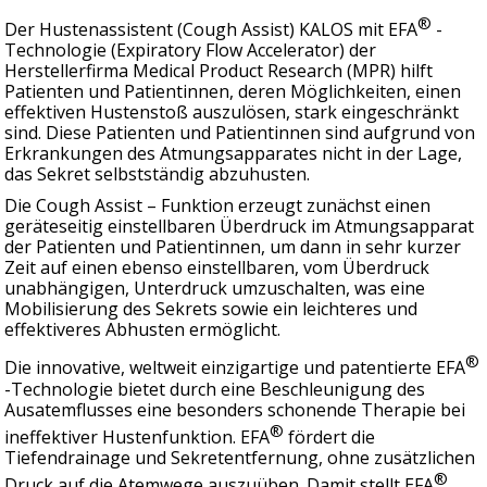
®
Der Hustenassistent (Cough Assist) KALOS mit EFA
-
Technologie (Expiratory Flow Accelerator) der
Herstellerfirma Medical Product Research (MPR) hilft
Patienten und Patientinnen, deren Möglichkeiten, einen
effektiven Hustenstoß auszulösen, stark eingeschränkt
sind. Diese Patienten und Patientinnen sind aufgrund von
Erkrankungen des Atmungsapparates nicht in der Lage,
das Sekret selbstständig abzuhusten.
Die Cough Assist – Funktion erzeugt zunächst einen
geräteseitig einstellbaren Überdruck im Atmungsapparat
der Patienten und Patientinnen, um dann in sehr kurzer
Zeit auf einen ebenso einstellbaren, vom Überdruck
unabhängigen, Unterdruck umzuschalten, was eine
Mobilisierung des Sekrets sowie ein leichteres und
effektiveres Abhusten ermöglicht.
®
Die innovative, weltweit einzigartige und patentierte EFA
-Technologie bietet durch eine Beschleunigung des
Ausatemflusses eine besonders schonende Therapie bei
®
ineffektiver Hustenfunktion. EFA
fördert die
Tiefendrainage und Sekretentfernung, ohne zusätzlichen
®
Druck auf die Atemwege auszuüben. Damit stellt EFA