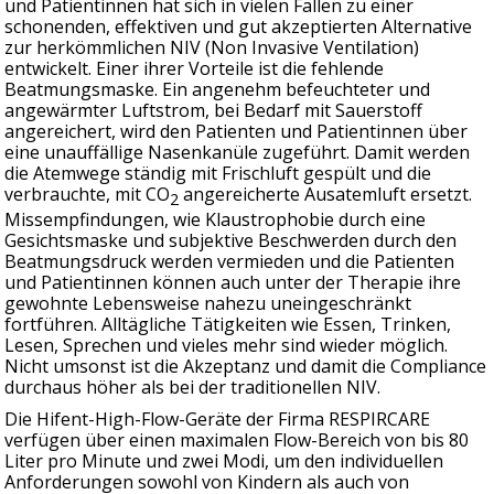
und Patientinnen hat sich in vielen Fällen zu einer
schonenden, effektiven und gut akzeptierten Alternative
zur herkömmlichen NIV (Non Invasive Ventilation)
entwickelt. Einer ihrer Vorteile ist die fehlende
Beatmungsmaske. Ein angenehm befeuchteter und
angewärmter Luftstrom, bei Bedarf mit Sauerstoff
angereichert, wird den Patienten und Patientinnen über
eine unauffällige Nasenkanüle zugeführt. Damit werden
die Atemwege ständig mit Frischluft gespült und die
verbrauchte, mit CO
angereicherte Ausatemluft ersetzt.
2
Missempfindungen, wie Klaustrophobie durch eine
Gesichtsmaske und subjektive Beschwerden durch den
Beatmungsdruck werden vermieden und die Patienten
und Patientinnen können auch unter der Therapie ihre
gewohnte Lebensweise nahezu uneingeschränkt
fortführen. Alltägliche Tätigkeiten wie Essen, Trinken,
Lesen, Sprechen und vieles mehr sind wieder möglich.
Nicht umsonst ist die Akzeptanz und damit die Compliance
durchaus höher als bei der traditionellen NIV.
Die Hifent-High-Flow-Geräte der Firma RESPIRCARE
verfügen über einen maximalen Flow-Bereich von bis 80
Liter pro Minute und zwei Modi, um den individuellen
Anforderungen sowohl von Kindern als auch von