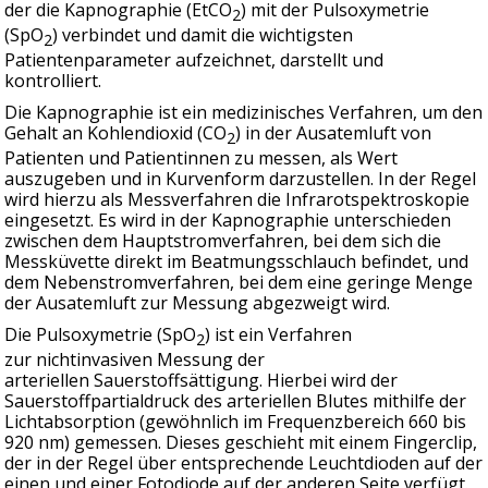
der die Kapnographie (EtCO
) mit der Pulsoxymetrie
2
(SpO
) verbindet und damit die wichtigsten
2
Patientenparameter aufzeichnet, darstellt und
kontrolliert.
Die Kapnographie ist ein medizinisches Verfahren, um den
Gehalt an Kohlendioxid (CO
) in der Ausatemluft von
2
Patienten und Patientinnen zu messen, als Wert
auszugeben und in Kurvenform darzustellen. In der Regel
wird hierzu als Messverfahren die Infrarotspektroskopie
eingesetzt. Es wird in der Kapnographie unterschieden
zwischen dem Hauptstromverfahren, bei dem sich die
Messküvette direkt im Beatmungsschlauch befindet, und
dem Nebenstromverfahren, bei dem eine geringe Menge
der Ausatemluft zur Messung abgezweigt wird.
Die Pulsoxymetrie (SpO
) ist ein Verfahren
2
zur nichtinvasiven Messung der
arteriellen Sauerstoffsättigung. Hierbei wird der
Sauerstoffpartialdruck des arteriellen Blutes mithilfe der
Lichtabsorption (gewöhnlich im Frequenzbereich 660 bis
920 nm) gemessen. Dieses geschieht mit einem Fingerclip,
der in der Regel über entsprechende Leuchtdioden auf der
einen und einer Fotodiode auf der anderen Seite verfügt.